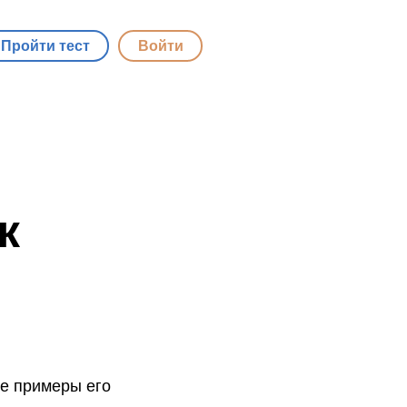
Пройти тест
Войти
к
ие примеры его