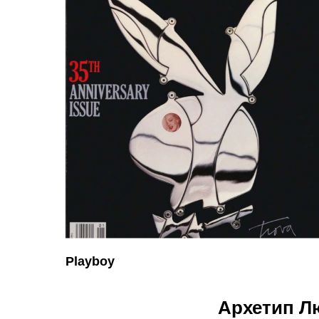
Playboy
Архетип Л