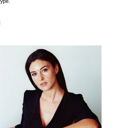
уре.
и