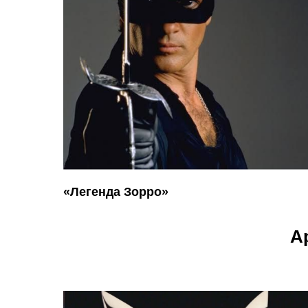
«Легенда Зорро»
А