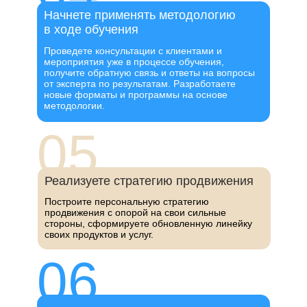
Начнете применять методологию
в ходе обучения
Проведете консультации с клиентами и
мероприятия уже в процессе обучения,
получите обратную связь и ответы на вопросы
от эксперта по результатам. Разработаете
новые форматы и программы на основе
методологии.
05
Реализуете стратегию продвижения
Построите персональную стратегию
продвижения с опорой на свои сильные
стороны, сформируете обновленную линейку
своих продуктов и услуг.
06