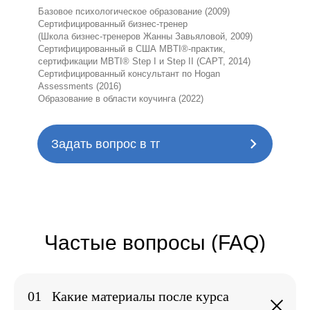
Полученные знания мне интересно применить
Базовое психологическое образование (2009)
и в профориентации, и для проведения
Сертифицированный бизнес-тренер
тренингов, и в личной жизни. Объем курса
(Школа бизнес-тренеров Жанны Завьяловой, 2009)
такой, что еще после обучения есть над чем
Сертифицированный в США MBTI®-практик,
поработать, что изучить, много размышлений,
сертификации MBTI® Step I и Step II (CAPT, 2014)
Вы расширили спектр моего понимания
Сертифицированный консультант по Hogan
человеческой природы и взаимодействия с
Assessments (2016)
окружением.
Образование в области коучинга (2022)
Задать вопрос в тг
Анна Катасонова
Карьерный консультант, профориентолог
Курс очень сильный. По-моему, это обучение на
настоящий момент для меня лучшая
инвестиция в свое профессиональное развитие
за последние лет 5. В какой раздел ни глянь,
01
Какие материалы после курса
везде жемчужины собираешь))), даже выделить