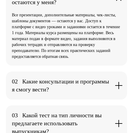
что-то одно было бы сложновато – очень много
остаются у меня?
важных знаний, информации прикладного
характера. Думаю, у меня еще даже не все в
Все презентации, дополнительные материалы, чек-листы,
голове переварилось) И очень ценно, и
шаблоны документов — остаются у вас. Доступ к
безумно приятно учиться у настоящего
платформе с видео уроками и заданиями остается в течение
Эксперта своего дела! Еще раз благодарю Вас,
1 года. Материалы курса размещены на платформе. Весь
Елена, за конструктивную, тактичную и
поддерживающую обратную связь!
материал подан в формате видео, задания выполняются в
рабочих тетрадях и отправляются на проверку
преподавателю. По итогам всех практических заданий
предоставляется обратная связь.
02
Какие консультации и программы
я смогу вести?
Ксения Страхова
Коуч, психолог, бизнес-трекер
Елена, большое спасибо за такой подробный и
понятный курс! Я давно искала возможность
03
Какой тест на тип личности вы
изучить типологию MBTI в России и случайно
предлагаете использовать
нашла информацию о вашем курсе в
интернете. Мне очень понравилась структура
выпускникам?