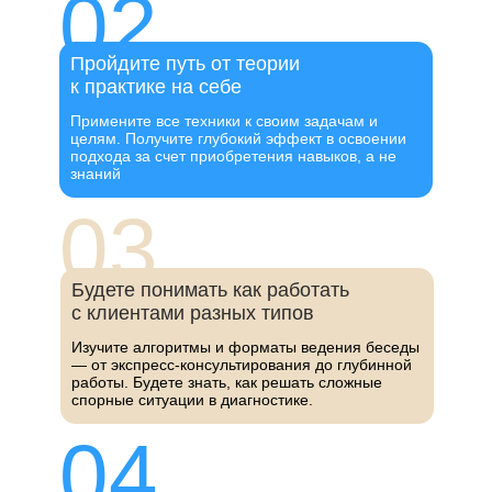
02
Пройдите путь от теории
к практике на себе
Примените все техники к своим задачам и
целям. Получите глубокий эффект в освоении
подхода за счет приобретения навыков, а не
знаний
03
Будете понимать как работать
с клиентами разных типов
Изучите алгоритмы и форматы ведения беседы
— от экспресс-консультирования до глубинной
работы. Будете знать, как решать сложные
спорные ситуации в диагностике.
04