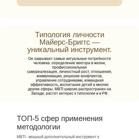
Типология личности
Майерс-Бриггс —
уникальный инструмент.
Он закрывает самые актуальные потребности
человека: определение вектора в жизни,
профессиональная
самореализация, личностный рост, отношения,
коммуникации, решение конфликтов,
управление сотрудниками, командная
эффективность, воспитание детей и многие
Программа для профи
другие сферы. MBTI широко распространен на
Западе, растет интерес к типологии и в РФ.
Начните применять методологию
Код Силы в своей работе
Записаться на обучение
ТОП-5 сфер применения
методологии
MBTI - мощный дополнительный инструмент к