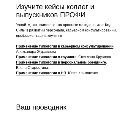
Изучите кейсы коллег и
выпускников ПРОФИ
Узнайте, как применяют на практике методологию в Код
Силы в развитии персонала, карьерном консультировании,
профориентации, коучинге
Применение типологии в карьерном консультировании
.
Александра Журавлева
Александра Журавлева
Сертифицированный карьерный коуч,
Применение типологии в коучинге
.
Светлана Круглова
cпециалист по выбору профессии, любимого
Применение типологии в персональном брендинге
.
дела, призвания на основе уникальности
Елена Старостина.
человека
Применение типологии в HR
. Юлия Климовская
После прохождения курса я постоянно
использую типологию MBTI в профориентации
и карьерном консультировании, она прекрасно
работает. Я вижу, как из раза в раз людей с
одинаковым типом притягивают похожие виды
Ваш проводник
деятельности. Моя профессия сегодня -
карьерный коуч, я занимаюсь развитием
потенциала людей, помогаю определить, какой
профессиональный путь был бы для них
оптимальным, выбрать любимое дело,
профессию. Я открываю им то, на что они